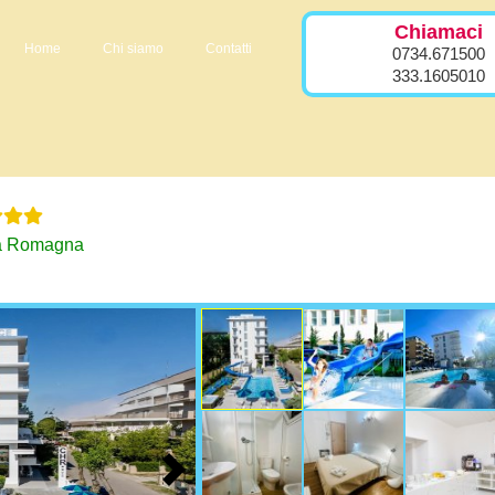
Chiamaci
Home
Chi siamo
Contatti
0734.671500
333.1605010
ia Romagna