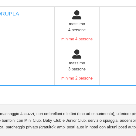
17
anni:
DRUPLA
massimo
4 persone
minimo 4 persone
massimo
3 persone
minimo 2 persone
ssaggio Jacuzzi, con ombrelloni e lettini (fino ad esaurimento), ulteriore pis
 e bambini con Mini Club, Baby Club e Junior Club, servizio spiaggia, ascenso
zza, parcheggio privato (gratuito): ampi posti auto in hotel con alcuni posti aut