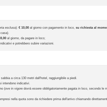
eria esclusa):
€ 10,00
al giorno con pagamento in loco,
su richiesta al mome
 casa).
 8,00
al giorno, da pagare in loco;
ndicativi e potrebbero subire variazioni.
 sabbia a circa 130 metri dall'hotel, raggiungibile a piedi.
si intendono indicativi.
rno (ove in vigore dovrà essere obbligatoriamente pagata in loco, secondo le m
ompresi nella quota sono da richiedere prima dell'arrivo chiamando direttamente