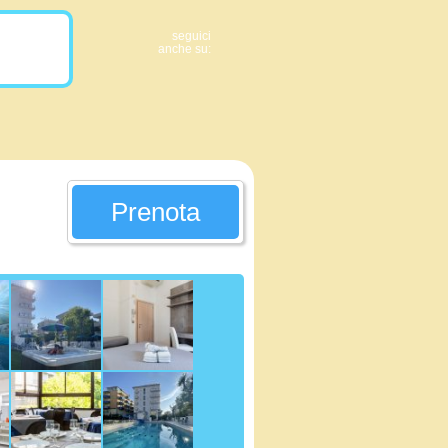
seguici
anche su:
Prenota