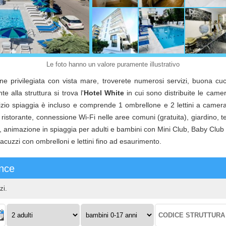
Le foto hanno un valore puramente illustrativo
one privilegiata con vista mare, troverete numerosi servizi, buona cu
e alla struttura si trova l'
Hotel White
in cui sono distribuite le came
rvizio spiaggia è incluso e comprende 1 ombrellone e 2 lettini a camera
 ristorante, connessione Wi-Fi nelle aree comuni (gratuita), giardino, t
, animazione in spiaggia per adulti e bambini con Mini Club, Baby Club e
uzzi con ombrelloni e lettini fino ad esaurimento.
ence
zi.
Adulti:
Bambini
Codice
0-
struttura: