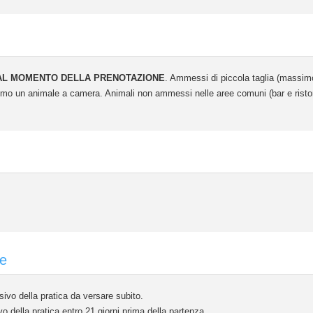
 AL MOMENTO DELLA PRENOTAZIONE
. Ammessi di piccola taglia (massimo
 un animale a camera. Animali non ammessi nelle aree comuni (bar e ristor
ne
vo della pratica da versare subito.
della pratica entro 21 giorni prima della partenza.